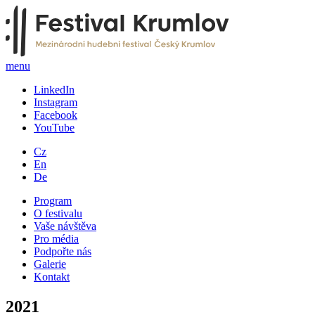
menu
LinkedIn
Instagram
Facebook
YouTube
Cz
En
De
Program
O festivalu
Vaše návštěva
Pro média
Podpořte nás
Galerie
Kontakt
2021