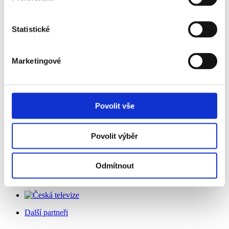
Oficiální partneři
Statistické
Festival se koná za laskavé podpory
Marketingové
Povolit vše
Spolupořadatel
Povolit výběr
Odmítnout
Generální mediální partner
Další partneři