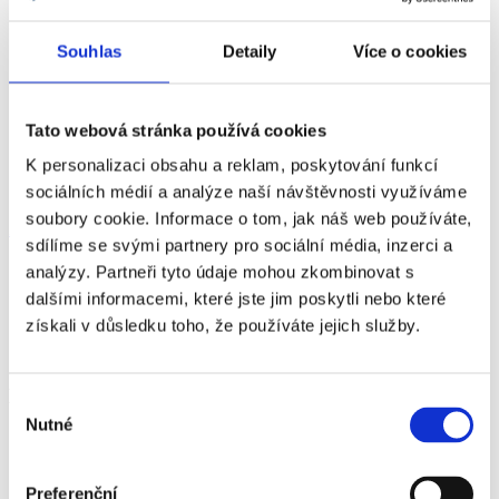
05 / 09 / 2021
Varhanní matiné s Pavlem Kohoutem
08 / 09 / 2021
Škampovo kvarteto
09 / 09 / 2021
Finalisté soutěže Virtuosos V4+
Souhlas
Detaily
Více o cookies
10 / 09 / 2021
Legenda světového jazzu Billy Cobham
11 / 09 / 2021
Broadway Night
12 / 09 / 2021
Heroldovo kvarteto
Tato webová stránka používá cookies
15 / 09 / 2021
Večer s Antoniem Vivaldim
16 / 09 / 2021
Jan Čmejla – Mladý virtuos
K personalizaci obsahu a reklam, poskytování funkcí
17 / 09 / 2021
Adam Plachetka a jeho hosté
18 / 09 / 2021
Závěrečný koncert – Leticia Moreno
sociálních médií a analýze naší návštěvnosti využíváme
soubory cookie. Informace o tom, jak náš web používáte,
Zpět na historii festivalu
sdílíme se svými partnery pro sociální média, inzerci a
analýzy. Partneři tyto údaje mohou zkombinovat s
dalšími informacemi, které jste jim poskytli nebo které
Generální partner
získali v důsledku toho, že používáte jejich služby.
Hlavní partneři
Výběr
Nutné
souhlasu
Preferenční