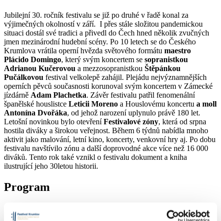
Jubilejní 30. ročník festivalu se již po druhé v řadě konal za
výjimečných okolností v září. I přes stále složitou pandemickou
situaci dostál své tradici a přivedl do Čech hned několik zvučných
jmen mezinárodní hudební scény. Po 10 letech se do Českého
Krumlova vrátila operní hvězda světového formátu
maestro
Plácido Domingo
, který svým koncertem se
sopranistkou
Adrianou Kučerovou
a mezzosopranistkou
Štěpánkou
Pučálkovou
festival velkolepě zahájil. Plejádu nejvýznamnějších
operních pěvců současnosti korunoval svým koncertem v Zámecké
jízdárně
Adam Plachetka
. Závěr festivalu patřil fenomenální
španělské houslistce
Leticii Moreno
a Houslovému koncertu
a moll
Antonína Dvořáka
, od jehož narození uplynulo právě 180 let.
Letošní novinkou bylo otevření
Festivalové zóny
, která od srpna
hostila diváky a širokou veřejnost. Během 6 týdnů nabídla mnoho
aktivit jako malování, letní kino, koncerty, venkovní hry aj. Po dobu
festivalu navštívilo zónu a další doprovodné akce více než 16 000
diváků. Tento rok také vznikl o festivalu dokument a kniha
ilustrující jeho 30letou historii.
Program
31 / 07 / 2021
Dan Brown – Wild Symphony
04 / 09 / 2021
Plácido Domingo a jeho hosté