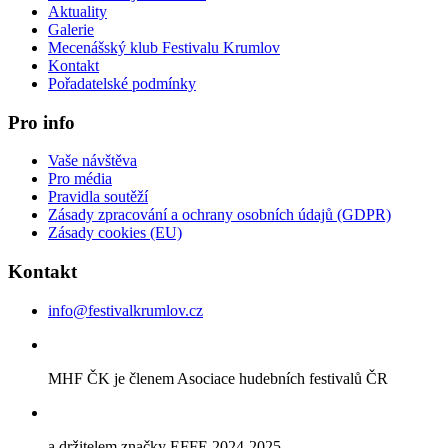
Aktuality
Galerie
Mecenášský klub Festivalu Krumlov
Kontakt
Pořadatelské podmínky
Pro info
Vaše návštěva
Pro média
Pravidla soutěží
Zásady zpracování a ochrany osobních údajů (GDPR)
Zásady cookies (EU)
Kontakt
info@festivalkrumlov.cz
MHF ČK je členem Asociace hudebních festivalů ČR
a držitelem značky EFFE 2024-2025.