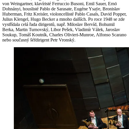
von Weingartner, klavíristé Ferruccio Busoni, Emil Sauer, Ernö
Dohnányi, houslisté Pablo de Sarasate, Eugéne Ysaÿe, Bronislav
Huberman, Fritz Kreisler, violoncellisté Pablo Casals, David Popper,
Julius Klengel, Hugo Becker a mnoho dalších. Po roce 1948 se zde
vystřídala celá řada dirigentů, např. Miloslav Bervíd, Bohumil
Berka, Martin Turnovský, Libor Pešek, Vladimír Válek, Jaroslav
Soukup, Tomáš Koutník, Charles Olivieri-Munroe, Alfonso Scarano
nebo současný šéfdirigent Petr Vronský.