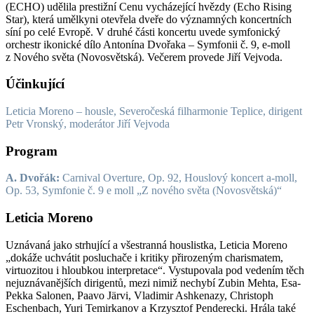
(ECHO) udělila prestižní Cenu vycházející hvězdy (Echo Rising
Star), která umělkyni otevřela dveře do významných koncertních
síní po celé Evropě. V druhé části koncertu uvede symfonický
orchestr ikonické dílo Antonína Dvořaka – Symfonii č. 9, e-moll
z Nového světa (Novosvětská). Večerem provede Jiří Vejvoda.
Účinkující
Leticia Moreno – housle, Severočeská filharmonie Teplice, dirigent
Petr Vronský, moderátor Jiří Vejvoda
Program
A. Dvořák:
Carnival Overture, Op. 92, Houslový koncert a-moll,
Op. 53, Symfonie č. 9 e moll „Z nového světa (Novosvětská)“
Leticia Moreno
Uznávaná jako strhující a všestranná houslistka, Leticia Moreno
„dokáže uchvátit posluchače i kritiky přirozeným charismatem,
virtuozitou i hloubkou interpretace“. Vystupovala pod vedením těch
nejuznávanějších dirigentů, mezi nimiž nechybí Zubin Mehta, Esa-
Pekka Salonen, Paavo Järvi, Vladimir Ashkenazy, Christoph
Eschenbach, Yuri Temirkanov a Krzysztof Penderecki. Hrála také