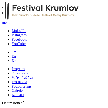
menu
LinkedIn
Instagram
Facebook
YouTube
Cz
En
De
Program
O festivalu
Vaše návštěva
Pro média
Podpořte nás
Galerie
Kontakt
Datum konání