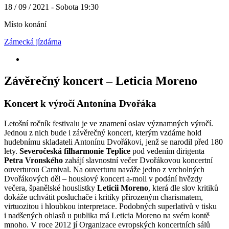
18 / 09 / 2021 - Sobota 19:30
Místo konání
Zámecká jízdárna
Závěrečný koncert – Leticia Moreno
Koncert k výročí Antonína Dvořáka
Letošní ročník festivalu je ve znamení oslav významných výročí.
Jednou z nich bude i závěrečný koncert, kterým vzdáme hold
hudebnímu skladateli Antonínu Dvořákovi, jenž se narodil před 180
lety.
Severočeská filharmonie Teplice
pod vedením dirigenta
Petra Vronského
zahájí slavnostní večer Dvořákovou koncertní
ouverturou Carnival. Na ouverturu naváže jedno z vrcholných
Dvořákových děl – houslový koncert a-moll v podání hvězdy
večera, španělské houslistky
Leticii Moreno
, která dle slov kritiků
dokáže uchvátit posluchače i kritiky přirozeným charismatem,
virtuozitou i hloubkou interpretace. Podobných superlativů v tisku
i nadšených ohlasů u publika má Leticia Moreno na svém kontě
mnoho. V roce 2012 jí Organizace evropských koncertních sálů