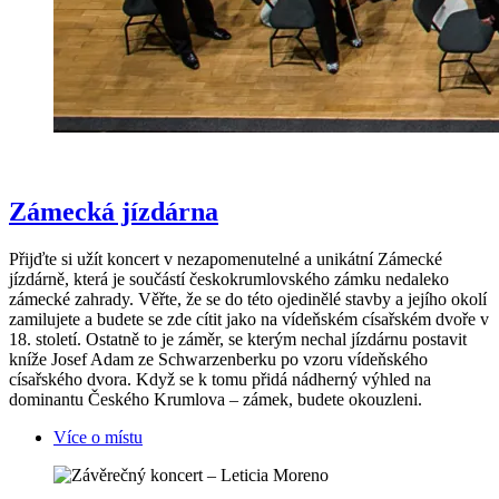
Zámecká jízdárna
Přijďte si užít koncert v nezapomenutelné a unikátní Zámecké
jízdárně, která je součástí českokrumlovského zámku nedaleko
zámecké zahrady. Věřte, že se do této ojedinělé stavby a jejího okolí
zamilujete a budete se zde cítit jako na vídeňském císařském dvoře v
18. století. Ostatně to je záměr, se kterým nechal jízdárnu postavit
kníže Josef Adam ze Schwarzenberku po vzoru vídeňského
císařského dvora. Když se k tomu přidá nádherný výhled na
dominantu Českého Krumlova – zámek, budete okouzleni.
Více o místu