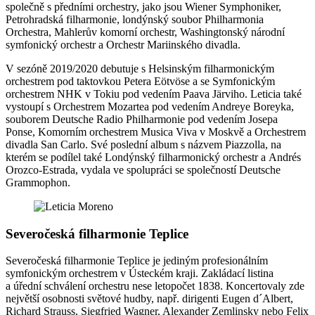
společně s předními orchestry, jako jsou Wiener Symphoniker,
Petrohradská filharmonie, londýnský soubor Philharmonia
Orchestra, Mahlerův komorní orchestr, Washingtonský národní
symfonický orchestr a Orchestr Mariinského divadla.
V sezóně 2019/2020 debutuje s Helsinským filharmonickým
orchestrem pod taktovkou Petera Eötvöse a se Symfonickým
orchestrem NHK v Tokiu pod vedením Paava Järviho. Leticia také
vystoupí s Orchestrem Mozartea pod vedením Andreye Boreyka,
souborem Deutsche Radio Philharmonie pod vedením Josepa
Ponse, Komorním orchestrem Musica Viva v Moskvě a Orchestrem
divadla San Carlo. Své poslední album s názvem Piazzolla, na
kterém se podílel také Londýnský filharmonický orchestr a Andrés
Orozco-Estrada, vydala ve spolupráci se společností Deutsche
Grammophon.
Severočeská filharmonie Teplice
Severočeská filharmonie Teplice je jediným profesionálním
symfonickým orchestrem v Ústeckém kraji. Zakládací listina
a úřední schválení orchestru nese letopočet 1838. Koncertovaly zde
největší osobnosti světové hudby, např. dirigenti Eugen d´Albert,
Richard Strauss, Siegfried Wagner, Alexander Zemlinsky nebo Felix