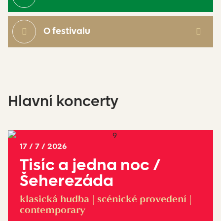
O festivalu
Hlavní koncerty
17 / 7 / 2026
Tisíc a jedna noc /
Šeherezáda
klasická hudba | scénické provedení |
contemporary