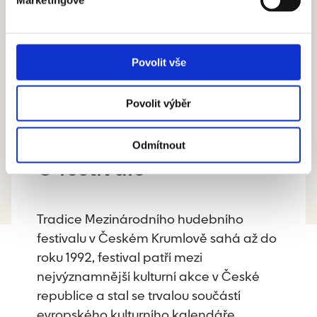
Číst více
Povolit vše
Všechny aktuality
Povolit výběr
Odmítnout
O festivalu
Tradice Mezinárodního hudebního
festivalu v Českém Krumlově sahá až do
roku 1992, festival patří mezi
nejvýznamnější kulturní akce v České
republice a stal se trvalou součástí
evropského kulturního kalendáře.