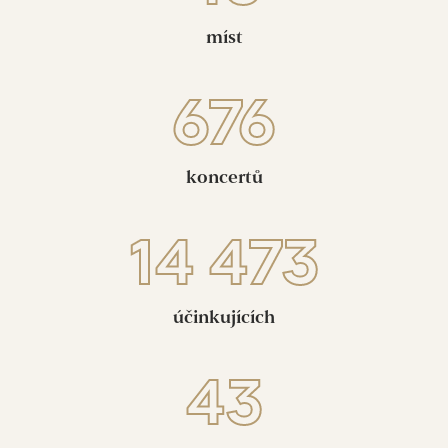
synagoga
míst
městský park, Kaplice
676
Port 1560
Psychiatrická léčebna Červený dvůr
koncertů
Přírodní chrám, Kuklov
14 473
účinkujících
43