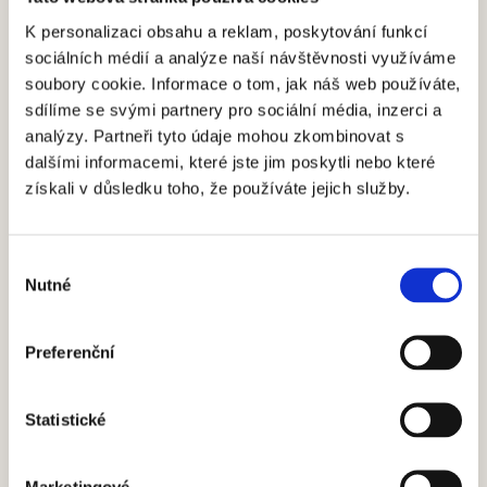
15 / 09 / 2025
K personalizaci obsahu a reklam, poskytování funkcí
Výroční zpráva za 34. ročník
sociálních médií a analýze naší návštěvnosti využíváme
soubory cookie. Informace o tom, jak náš web používáte,
Číst více
sdílíme se svými partnery pro sociální média, inzerci a
analýzy. Partneři tyto údaje mohou zkombinovat s
dalšími informacemi, které jste jim poskytli nebo které
získali v důsledku toho, že používáte jejich služby.
Výběr
Nutné
souhlasu
Preferenční
01 / 09 / 2025
34. ročník psal historii: premiérami,
Statistické
barokem na jezírku či Carmen
v zahradách. Jubilejní začne 17. 7.
Marketingové