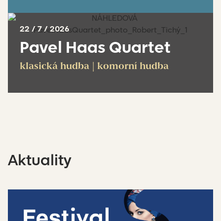
Koupit vstupenky
22 / 7 / 2026
Pavel Haas Quartet
Detail akce
klasická hudba | komorní hudba
Koupit vstupenky
Detail akce
Aktuality