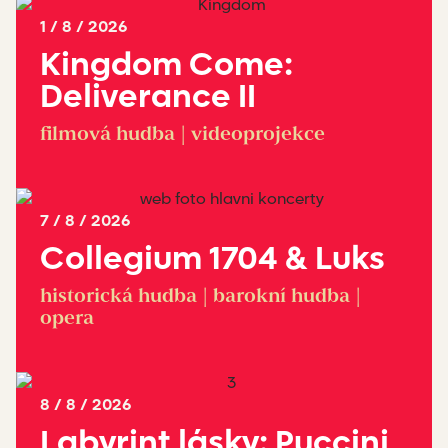
1 / 8 / 2026
Kingdom Come:
Detail akce
Deliverance II
filmová hudba | videoprojekce
Koupit vstupenky
7 / 8 / 2026
Collegium 1704 & Luks
Detail akce
historická hudba | barokní hudba |
opera
Koupit vstupenky
8 / 8 / 2026
Labyrint lásky: Puccini
Detail akce