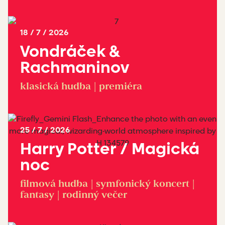
Koupit vstupenky
18 / 7 / 2026
Vondráček &
Detail akce
Rachmaninov
klasická hudba | premiéra
Koupit vstupenky
25 / 7 / 2026
Harry Potter / Magická
Detail akce
noc
filmová hudba | symfonický koncert |
fantasy | rodinný večer
Koupit vstupenky