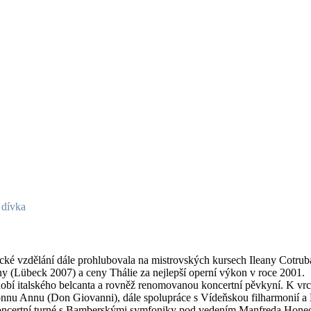
 dívka
cké vzdělání dále prohlubovala na mistrovských kursech Ileany Cotru
 (Lübeck 2007) a ceny Thálie za nejlepší operní výkon v roce 2001.
obí italského belcanta a rovněž renomovanou koncertní pěvkyní. K vrc
Donnu Annu (Don Giovanni), dále spolupráce s Vídeňskou filharmonií 
certní turné s Bamberskými symfoniky pod vedením Manfreda Honecka