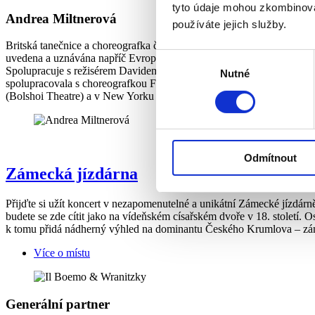
tyto údaje mohou zkombinovat
Andrea Miltnerová
používáte jejich služby.
Britská tanečnice a choreografka českého původu, trvale žije v Praz
Výběr
uvedena a uznávána napříč Evropou. Hluboký zájem o barokní estetiku
Spolupracuje s režisérem Davidem Radokem jako choreografka: Arsild
Nutné
souhlasu
spolupracovala s choreografkou Françoise Denieau, v jejíchž insce
(Bolshoi Theatre) a v New Yorku (BAM). Andrea také pracovala jako 
Odmítnout
Zámecká jízdárna
Přijďte si užít koncert v nezapomenutelné a unikátní Zámecké jízdárně
budete se zde cítit jako na vídeňském císařském dvoře v 18. století.
k tomu přidá nádherný výhled na dominantu Českého Krumlova – zám
Více o místu
Generální partner