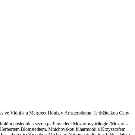
bas ve Vídni a u Margreet Honig v Amsterodamu. Je držitelkou Ceny
holům posledních sezon patří uvedení Mozartovy trilogie (Mozart –
a Herbertem Blomstedtem, Mnichovskou filharmonii a Krzysztofem
, Jakuba Hrůšy nebo s Orchestre National de Paris a Jukka-Pekka