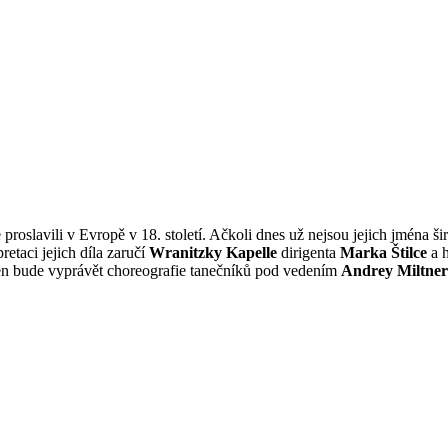
se proslavili v Evropě v 18. století. Ačkoli dnes už nejsou jejich jména
etaci jejich díla zaručí
Wranitzky Kapelle
dirigenta
Marka Štilce
a h
en bude vyprávět choreografie tanečníků pod vedením
Andrey Miltner