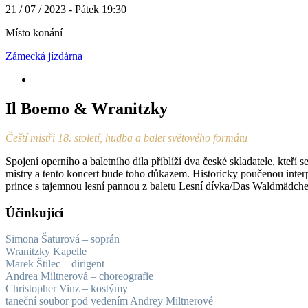
21 / 07 / 2023 - Pátek 19:30
Místo konání
Zámecká jízdárna
Il Boemo & Wranitzky
Čeští mistři 18. století, hudba a balet světového formátu
Spojení operního a baletního díla přiblíží dva české skladatele, kteří 
mistry a tento koncert bude toho důkazem. Historicky poučenou interpr
prince s tajemnou lesní pannou z baletu Lesní dívka/Das Waldmädch
Účinkující
Simona Šaturová – soprán
Wranitzky Kapelle
Marek Štilec – dirigent
Andrea Miltnerová – choreografie
Christopher Vinz – kostýmy
taneční soubor pod vedením Andrey Miltnerové