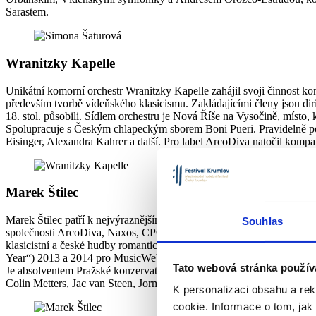
Sarastem.
Wranitzky Kapelle
Unikátní komorní orchestr Wranitzky Kapelle zahájil svoji činnost 
především tvorbě vídeňského klasicismu. Zakládajícími členy jsou diri
18. stol. působili. Sídlem orchestru je Nová Říše na Vysočině, místo, 
Spolupracuje s Českým chlapeckým sborem Boni Pueri. Pravidelně pořá
Eisinger, Alexandra Kahrer a další. Pro label ArcoDiva natočil komp
Marek Štilec
Marek Štilec patří k nejvýraznějším představitelům mladé generace 
Souhlas
společnosti ArcoDiva, Naxos, CPO, Radioservis, Supraphon a další pr
klasicistní a české hudby romantické a soudobé. Za své nahrávky z
Year“) 2013 a 2014 pro MusicWeb International aj.
Tato webová stránka použív
Je absolventem Pražské konzervatoře v houslové třídě Dany Vlachové,
Colin Metters, Jac van Steen, Jorma Panula, Gerd Albrecht, Vladimi
K personalizaci obsahu a re
cookie. Informace o tom, jak