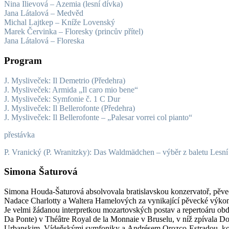
Nina Ilievová – Azemia (lesní dívka)
Jana Látalová – Medvěd
Michal Lajtkep – Kníže Lovenský
Marek Červinka – Floresky (princův přítel)
Jana Látalová – Floreska
Program
J. Mysliveček: Il Demetrio (Předehra)
J. Mysliveček:
Armida „Il caro mio bene“
J. Mysliveček:
Symfonie č. 1 C Dur
J. Mysliveček:
Il Bellerofonte (Předehra)
J. Mysliveček:
Il Bellerofonte – „Palesar vorrei col pianto“
přestávka
P. Vranický (P. Wranitzky): Das Waldmädchen – výběr z baletu Lesní
Simona Šaturová
Simona Houda-Šaturová absolvovala bratislavskou konzervatoř, pěve
Nadace Charlotty a Waltera Hamelových za vynikající pěvecké výkony
Je velmi žádanou interpretkou mozartovských postav a repertoáru obd
Da Ponte) v Théâtre Royal de la Monnaie v Bruselu, v níž zpívala 
Urbanskim, Vídeňskými symfoniky a Andrésem Orozco-Estradou, kon