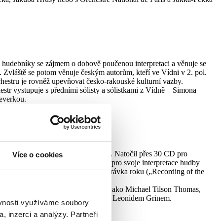
i hudebníky se zájmem o dobově poučenou interpretaci a věnuje se
k. Zvláště se potom věnuje českým autorům, kteří ve Vídni v 2. pol.
orchestru je rovněž upevňovat česko-rakouské kulturní vazby.
tr vystupuje s předními sólisty a sólistkami z Vídně – Simona
Veverkou.
ntům na světovém gramofonovém trhu. Natočil přes 30 CD pro
Více o cookies
společnostmi je vyhledáván zejména pro svoje interpretace hudby
 pro stanici WQXR v New Yorku, Nahrávka roku („Recording of the
řadě mistrovských kurzů u osobností jako Michael Tilson Thomas,
tional Järvi Academy – masterclass s Leonidem Grinem.
ěvnosti využíváme soubory
, inzerci a analýzy. Partneři