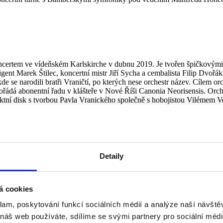
koncertem ve vídeňském Karlskirche v dubnu 2019. Je tvořen špičkovým
gent Marek Štilec, koncertní mistr Jiří Sycha a cembalista Filip Dvořá
kde se narodili bratři Vraničtí, po kterých nese orchestr název. Cílem 
dá abonentní řadu v klášteře v Nové Říši Canonia Neorisensis. Orches
aktní disk s tvorbou Pavla Vranického společně s hobojistou Vilémem 
českých dirigentů a v současnosti k nejvyhledávanějším českým dirige
Detaily
odukce z USA, Brazílie, Itálie, Indie a řady dalších zemí. Světovými 
ískal řadu ocenění – mj. 2 x „Nahrávka týdne“ („Album of the week“)
á cookies
 v dirigování je absolventem pražské AMU. Svá studia si rozšířil na 
r Kiradjev, Johannes Gustavsson, Achim Holub. Je absolventem Interna
klam, poskytování funkcí sociálních médií a analýze naší návšt
 náš web používáte, sdílíme se svými partnery pro sociální média