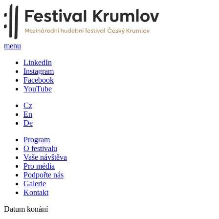
menu
LinkedIn
Instagram
Facebook
YouTube
Cz
En
De
Program
O festivalu
Vaše návštěva
Pro média
Podpořte nás
Galerie
Kontakt
Datum konání