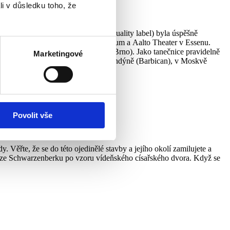
li v důsledku toho, že
ranzmutace (evropský Move-Award quality label) byla úspěšně
4, Musicou Florea, Collegiem Marianum a Aalto Theater v Essenu.
 opera (divadlo ABC), Salome (Nd Brno). Jako tanečnice pravidelně
Marketingové
le, v Lucembursku, v Lausanne, v Londýně (Barbican), v Moskvě
 filmu Jojo Rabbit (2019).
Povolit vše
Věřte, že se do této ojedinělé stavby a jejího okolí zamilujete a
dam ze Schwarzenberku po vzoru vídeňského císařského dvora. Když se