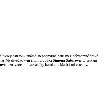
 širší veřejnosti tolik známá, nepochybně patří mezi významné české
las Myslivečkovým áriím propůjčí
Simona Šaturová.
O setkání
ové,
uznávané obdivovatelky barokní a klasicistní estetiky.