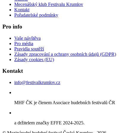
Mecenášský klub Festivalu Krumlov
Kontakt
Pořadatelské podmínky
Pro info
Vaše návštěva
Pro média
Pravidla soutěží
Zásady zpracování a ochrany osobních údajů (GDPR)
Zásady cookies (EU)
Kontakt
info@festivalkrumlov.cz
MHF ČK je členem Asociace hudebních festivalů ČR
a držitelem značky EFFE 2024-2025.
© Mezinárodní hudební festival Český Krumlov - 2026