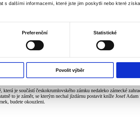
 s dalšími informacemi, které jste jim poskytli nebo které získa
e. Její sólová představení Tanec magnetické balerínky (Aerowaves) a T
 ji přivedl k režisérské a choreografické spolupráci s Collegiem 170
a (SND Bratislava, Lille, Caen, Versailles a Lucembursko), Žebrácká
Preferenční
Statistické
nacích účinkovala po celé Francii včetně Opéra Comique a Opéra Roya
choreografka a pohybová trenérka pro Scarlett Johansson v oscarovém
Povolit výběr
, která je součástí českokrumlovského zámku nedaleko zámecké zahrady. 
 Ostatně to je záměr, se kterým nechal jízdárnu postavit kníže Josef A
ek, budete okouzleni.