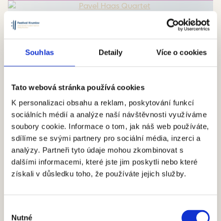
Souhlas
Detaily
Více o cookies
Tato webová stránka používá cookies
K personalizaci obsahu a reklam, poskytování funkcí
sociálních médií a analýze naší návštěvnosti využíváme
KOMORNÍ ŘADA
soubory cookie. Informace o tom, jak náš web používáte,
sdílíme se svými partnery pro sociální média, inzerci a
22 / 7 / 2026
Středa - 19:30
analýzy. Partneři tyto údaje mohou zkombinovat s
Maškarní sál, zámek
dalšími informacemi, které jste jim poskytli nebo které
Pavel Haas Quartet
získali v důsledku toho, že používáte jejich služby.
Dialog tradice a moderny v české kvartetní
tvorbě. Dvořákova klasická forma a Haasova
Výběr
expresivní avantgarda v podání nejuznávanějšího
Nutné
souhlasu