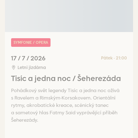
SYMFONIE / OPERA
17 / 7 / 2026
Pátek - 21:00
Letní jízdárna
Tisíc a jedna noc / Šeherezáda
Pohádkový svět legendy Tisíc a jedna noc ožívá
s Ravelem a Rimským-Korsakovem. Orientální
rytmy, akrobatické kreace, scénický tanec
a sametový hlas Fatmy Said vyprávějící příběh
Šeherezády.