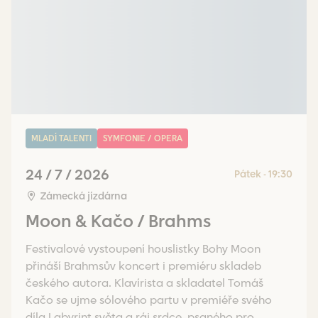
MLADÍ TALENTI
SYMFONIE / OPERA
24 / 7 / 2026
Pátek - 19:30
Zámecká jízdárna
Moon & Kačo / Brahms
Festivalové vystoupení houslistky Bohy Moon
přináší Brahmsův koncert i premiéru skladeb
českého autora. Klavírista a skladatel Tomáš
Kačo se ujme sólového partu v premiéře svého
díla Labyrint světa a ráj srdce, psaného pro