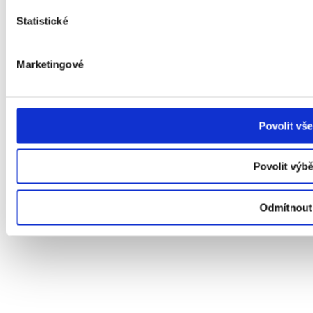
MHF ČK je členem Asociace hudebních festivalů ČR
Statistické
a držitelem značky EFFE 2024-2025.
Marketingové
© Mezinárodní hudební festival Český Krumlov - 2026
Všechna práva vyhrazena.
Povolit vše
Povolit výbě
Odmítnout