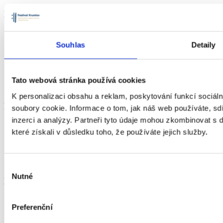
Důležité
Program
O festivalu a jeho historii
Souhlas
Detaily
Aktuality
Galerie
Mecenášský klub Festivalu Krumlov
Kontakt
Tato webová stránka používá cookies
Pořadatelské podmínky
K personalizaci obsahu a reklam, poskytování funkcí sociál
Pro info
soubory cookie. Informace o tom, jak náš web používáte, sdí
inzerci a analýzy. Partneři tyto údaje mohou zkombinovat s d
Vaše návštěva
které získali v důsledku toho, že používáte jejich služby.
Pro média
Pravidla soutěží
Zásady zpracování a ochrany osobních údajů (GDPR)
Zásady cookies (EU)
Výběr
Nutné
souhlasu
Kontakt
info@festivalkrumlov.cz
Preferenční