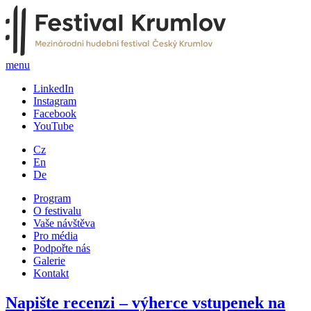
menu
LinkedIn
Instagram
Facebook
YouTube
Cz
En
De
Program
O festivalu
Vaše návštěva
Pro média
Podpořte nás
Galerie
Kontakt
Napište recenzi – výherce vstupenek na