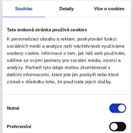
Souhlas
Detaily
Více o cookies
Klášterní zahrada
Tato webová stránka používá cookies
Harmonická Klášterní zahrada nabízí návštěvníkům klid a prostor k
odpočinku. Uprostřed areálu Klášterů Český Krumlov si během
K personalizaci obsahu a reklam, poskytování funkcí
festivalových koncertů diváci vychutnají mnoho nevšedních zážitků.
sociálních médií a analýze naší návštěvnosti využíváme
Více o místu
soubory cookie. Informace o tom, jak náš web používáte,
sdílíme se svými partnery pro sociální média, inzerci a
analýzy. Partneři tyto údaje mohou zkombinovat s
Generální partner
dalšími informacemi, které jste jim poskytli nebo které
získali v důsledku toho, že používáte jejich služby.
Hlavní partneři
Výběr
Nutné
souhlasu
Preferenční
Oficiální partneři