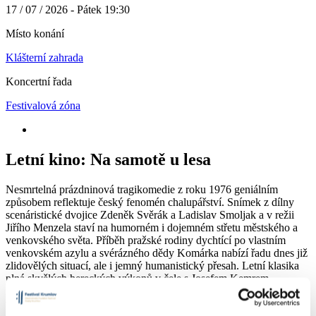
17 / 07 / 2026 - Pátek 19:30
Místo konání
Klášterní zahrada
Koncertní řada
Festivalová zóna
Letní kino: Na samotě u lesa
Nesmrtelná prázdninová tragikomedie z roku 1976 geniálním
způsobem reflektuje český fenomén chalupářství. Snímek z dílny
scenáristické dvojice Zdeněk Svěrák a Ladislav Smoljak a v režii
Jiřího Menzela staví na humorném i dojemném střetu městského a
venkovského světa. Příběh pražské rodiny dychtící po vlastním
venkovském azylu a svérázného dědy Komárka nabízí řadu dnes již
zlidovělých situací, ale i jemný humanistický přesah. Letní klasika
plná skvělých hereckých výkonů v čele s Josefem Kemrem,
Zdeňkem Svěrákem a Danielou Kolářovou neztratila nic ze svého
vtipu ani poetiky.