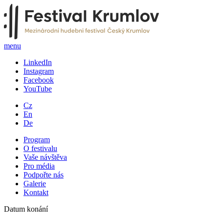
menu
LinkedIn
Instagram
Facebook
YouTube
Cz
En
De
Program
O festivalu
Vaše návštěva
Pro média
Podpořte nás
Galerie
Kontakt
Datum konání