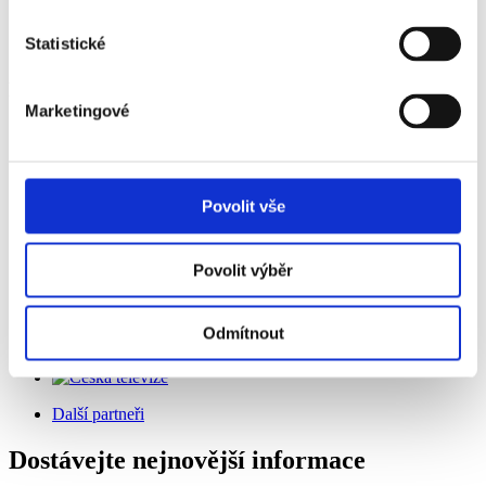
Statistické
Festival se koná za laskavé podpory
Marketingové
Povolit vše
Spolupořadatel
Povolit výběr
Odmítnout
Generální mediální partner
Další partneři
Dostávejte nejnovější informace