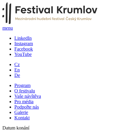
menu
LinkedIn
Instagram
Facebook
YouTube
Cz
En
De
Program
O festivalu
Vaše návštěva
Pro média
Podpořte nás
Galerie
Kontakt
Datum konání