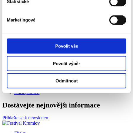
Statistické
Festival se koná za laskavé podpory
Marketingové
Povolit vše
Spolupořadatel
Povolit výběr
Generální mediální partner
Odmítnout
Další partneři
Dostávejte nejnovější informace
Přihlašte se k newsletteru