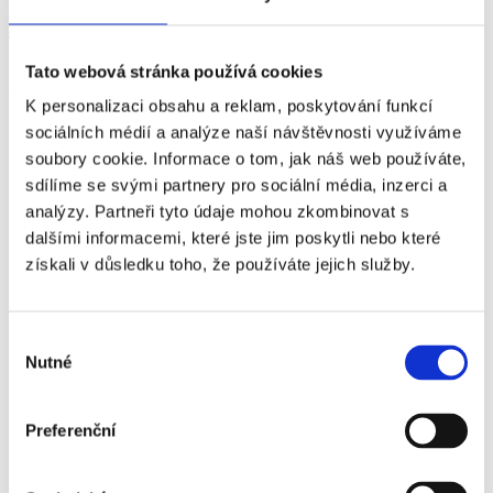
Klášterní zahrada
Tato webová stránka používá cookies
Harmonická Klášterní zahrada nabízí návštěvníkům klid a prostor k
odpočinku. Uprostřed areálu Klášterů Český Krumlov si během
K personalizaci obsahu a reklam, poskytování funkcí
festivalových koncertů diváci vychutnají mnoho nevšedních zážitků.
sociálních médií a analýze naší návštěvnosti využíváme
Více o místu
soubory cookie. Informace o tom, jak náš web používáte,
sdílíme se svými partnery pro sociální média, inzerci a
Generální partner
analýzy. Partneři tyto údaje mohou zkombinovat s
dalšími informacemi, které jste jim poskytli nebo které
získali v důsledku toho, že používáte jejich služby.
Hlavní partneři
Výběr
Nutné
souhlasu
Oficiální partneři
Preferenční