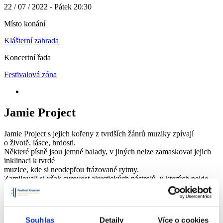
22 / 07 / 2022 - Pátek 20:30
Místo konání
Klášterní zahrada
Koncertní řada
Festivalová zóna
Jamie Project
Jamie Project s jejich kořeny z tvrdších žánrů muziky zpívají
o životě, lásce, hrdosti.
Některé písně jsou jemné balady, v jiných nelze zamaskovat jejich
inklinaci k tvrdé
muzice, kde si neodepřou frázované rytmy.
Zamilovali si však syrovost akustických nástrojů, u kterých nejde
nic schovat efekty a díky tomu spolu s bicími vzniklo tohle poutavé
trio.
Souhlas
Detaily
Více o cookies