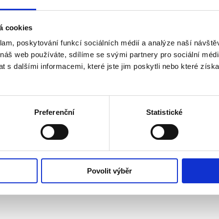
učasné době věnuje především výuce improvizace. Prezident Václav H
ladatel a improvizátor. Takzvané „Rakovo tremolo“ se stalo v kytarové
těpána Raka je představit kytaru nejen jako sólový nástroj, ale i jako o
á cookies
klam, poskytování funkcí sociálních médií a analýze naší návšt
 náš web používáte, sdílíme se svými partnery pro sociální média
 s dalšími informacemi, které jste jim poskytli nebo které získa
jícího Štěpána Jan-Matěj Rak, kytarista, písničkář, nadšený amatérský a
eho zpracování hudby barokní, ale i Antonína Dvořáka či Bedřicha Smet
 RAK se vyznačují originalitou a vždy nabídnou i četná překvapení. M
Preferenční
Statistické
ři. Oceňuje ho odborná kritika i publikum po celém světě. PGQ vystupu
načuje se perfektní souhrou, osobitým hudebním stylem a jedinečnou b
Povolit výběr
o repertoáru hudební ansámbl hraje i vlastní transkripce různých sty