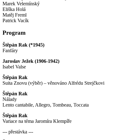
Marek Velemínský
Eliška Holá
Matěj Freml
Patrick Vacík
Program
Štěpán Rak (*1945)
Fanfáry
Jaroslav Ježek (1906-1942)
Isabel Valse
Štěpán Rak
Suita Znovu (výběr) – věnováno Alfrédu Strejčkovi
Štěpán Rak
Nálady
Lento cantabile, Allegro, Tombeau, Toccata
Štěpán Rak
Variace na téma Jaromíra Klempíře
--- přestávka ---