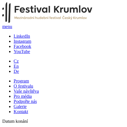
menu
LinkedIn
Instagram
Facebook
YouTube
Cz
En
De
Program
O festivalu
Vaše návštěva
Pro média
Podpořte nás
Galerie
Kontakt
Datum konání