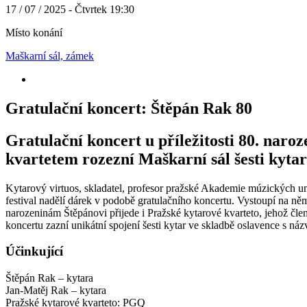
17 / 07 / 2025 - Čtvrtek 19:30
Místo konání
Maškarní sál, zámek
Gratulační koncert: Štěpán Rak 80
Gratulační koncert u příležitosti 80. na
kvartetem rozezní Maškarní sál šesti kyta
Kytarový virtuos, skladatel, profesor pražské Akademie múzických umě
festival nadělí dárek v podobě gratulačního koncertu. Vystoupí na ně
narozeninám Štěpánovi přijede i Pražské kytarové kvarteto, jehož čl
koncertu zazní unikátní spojení šesti kytar ve skladbě oslavence s n
Účinkující
Štěpán Rak – kytara
Jan-Matěj Rak – kytara
Pražské kytarové kvarteto: PGQ