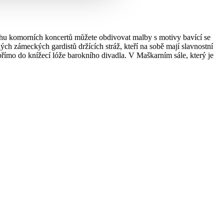
echu komorních koncertů můžete obdivovat malby s motivy bavící se
ých zámeckých gardistů držících stráž, kteří na sobě mají slavnostní
římo do knížecí lóže barokního divadla. V Maškarním sále, který je