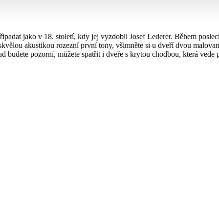
padat jako v 18. století, kdy jej vyzdobil Josef Lederer. Během posl
 skvělou akustikou rozezní první tony, všimněte si u dveří dvou malovan
budete pozorní, můžete spatřit i dveře s krytou chodbou, která vede p