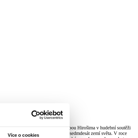
raze. Už za studií zvítězil se skladbou Hirošima v hudební soutěži
Od té doby projel s kytarou více než sedmdesát zemí světa. V roce
Více o cookies