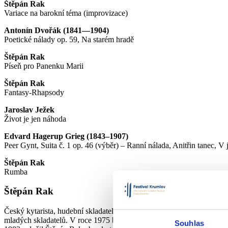
Štěpán Rak
Variace na barokní téma (improvizace)
Antonín Dvořák (1841—1904)
Poetické nálady op. 59, Na starém hradě
Štěpán Rak
Píseň pro Panenku Marii
Štěpán Rak
Fantasy-Rhapsody
Jaroslav Ježek
Život je jen náhoda
Edvard Hagerup Grieg (1843–1907)
Peer Gynt, Suita č. 1 op. 46 (výběr) – Ranní nálada, Anitřin tanec, V 
Štěpán Rak
Rumba
Štěpán Rak
Český kytarista, hudební skladatel a pedagog vystudoval hru na kytar
mladých skladatelů. V roce 1975 byl pozván do Finska, kde pět let uči
Souhlas