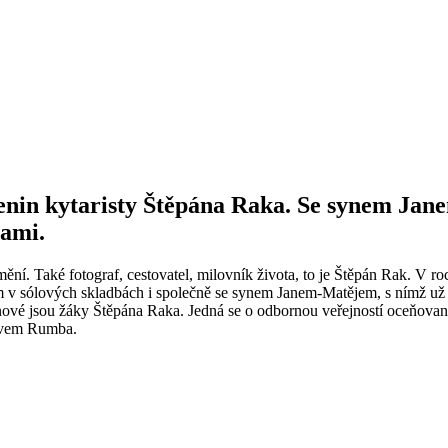
rozenin kytaristy Štěpána Raka. Se synem 
rami.
ní. Také fotograf, cestovatel, milovník života, to je Štěpán Rak. V roc
m v sólových skladbách i společně se synem Janem-Matějem, s nímž už ř
enové jsou žáky Štěpána Raka. Jedná se o odbornou veřejností oceňovan
ázvem Rumba.