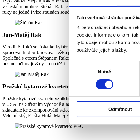
1982 založil Štěpán Rak obor kytara na pražské HAMU, kde se v so
v České republice. Štěpán Rak je známý především jako kytarista, sk
ruky na jedné i více strunách současně. Celoživotní snahou profesora Š
Tato webová stránka použív
K personalizaci obsahu a re
Jan-Matěj Rak
cookie. Informace o tom, jak
tyto údaje mohou zkombinovat
V rodině Raků se láska ke kytaře dědí, což potvrzuje syn letos jubilu
používáte jejich služby.
zpracovat hudbu Jaroslava Ježka pro sólovou kytaru. Objevná jsou i j
Společně s otcem Štěpánem Rakem vystupuje už léta a koncerty RAK a
posluchači mají vždy na co těšit.
Výběr
Nutné
souhlasu
Pražské kytarové kvarteto: PGQ
Pražské kytarové kvarteto vzniklo v roce 1984 na Pražské konzervato
v USA, na Středním východě a na mnoha místech České republiky. Vyz
Odmítnout
skladatele ke zkomponování skladeb přímo pro soubor. Kromě původníh
Velemínský, Eliška Holá, Matěj Freml a Patrick Vacík.