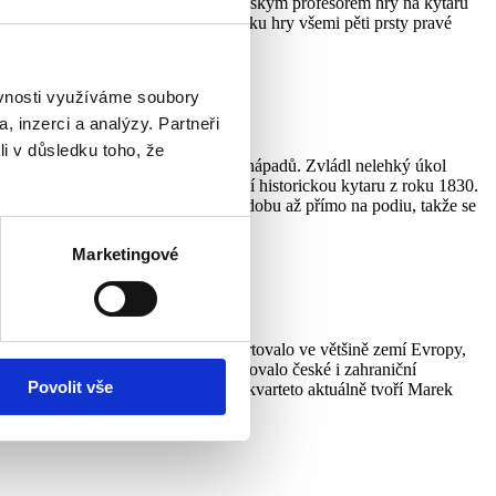
avel ho jmenoval prvním vysokoškolským profesorem hry na kytaru
m světě pojmem. Užívá v něm techniku hry všemi pěti prsty pravé
rchestr.
ěvnosti využíváme soubory
, inzerci a analýzy. Partneři
li v důsledku toho, že
stronom, fotograf a tvůrčí duše plná nápadů. Zvládl nelehký úkol
any. Tyto skladby hraje na unikátní historickou kytaru z roku 1830.
nohé skladby dostávají finální podobu až přímo na podiu, takže se
Marketingové
je na hudebních festivalech, koncertovalo ve většině zemí Evropy,
arvou zvuku čtyř kytar, což inspirovalo české i zahraniční
Povolit vše
lových období. Pražské kytarového kvarteto aktuálně tvoří Marek