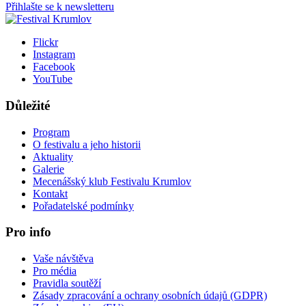
Přihlašte se k newsletteru
Flickr
Instagram
Facebook
YouTube
Důležité
Program
O festivalu a jeho historii
Aktuality
Galerie
Mecenášský klub Festivalu Krumlov
Kontakt
Pořadatelské podmínky
Pro info
Vaše návštěva
Pro média
Pravidla soutěží
Zásady zpracování a ochrany osobních údajů (GDPR)