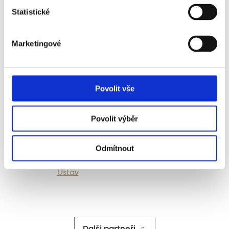
Statistické
Festival se koná za laskavé podpory
Marketingové
Povolit vše
Povolit výběr
Spolupořadatel
Generální mediální partner
Odmítnout