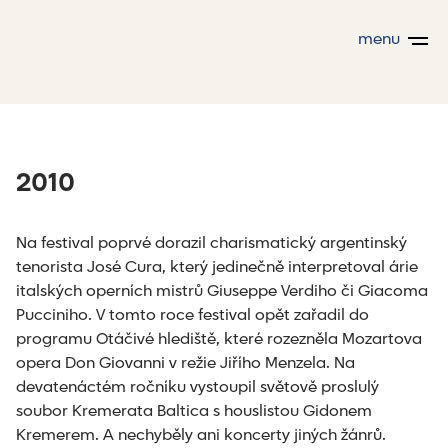
menu
2010
Na festival poprvé dorazil charismatický argentinský
tenorista José Cura, který jedinečně interpretoval árie
italských operních mistrů Giuseppe Verdiho či Giacoma
Pucciniho. V tomto roce festival opět zařadil do
programu Otáčivé hlediště, které rozezněla Mozartova
opera Don Giovanni v režie Jiřího Menzela. Na
devatenáctém ročníku vystoupil světově proslulý
soubor Kremerata Baltica s houslistou Gidonem
Kremerem. A nechyběly ani koncerty jiných žánrů.