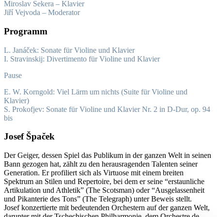
Miroslav Sekera – Klavier
Jiří Vejvoda – Moderator
Programm
L. Janáček: Sonate für Violine und Klavier
I. Stravinskij: Divertimento für Violine und Klavier
Pause
E. W. Korngold: Viel Lärm um nichts (Suite für Violine und
Klavier)
S. Prokofjev: Sonate für Violine und Klavier Nr. 2 in D-Dur, op. 94
bis
Josef Špaček
Der Geiger, dessen Spiel das Publikum in der ganzen Welt in seinen
Bann gezogen hat, zählt zu den herausragenden Talenten seiner
Generation. Er profiliert sich als Virtuose mit einem breiten
Spektrum an Stilen und Repertoire, bei dem er seine “erstaunliche
Artikulation und Athletik” (The Scotsman) oder “Ausgelassenheit
und Pikanterie des Tons” (The Telegraph) unter Beweis stellt.
Josef konzertierte mit bedeutenden Orchestern auf der ganzen Welt,
darunter mit der Tschechischen Philharmonie, dem Orchestre de