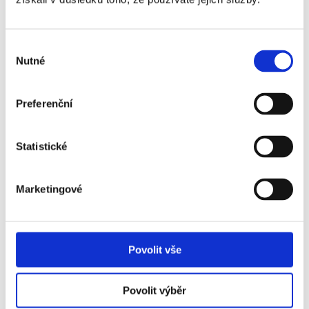
Výběr
Nutné
souhlasu
Hlavní partneři
Preferenční
Statistické
Oficiální partneři
Marketingové
Povolit vše
Festival se koná za laskavé podpory
Povolit výběr