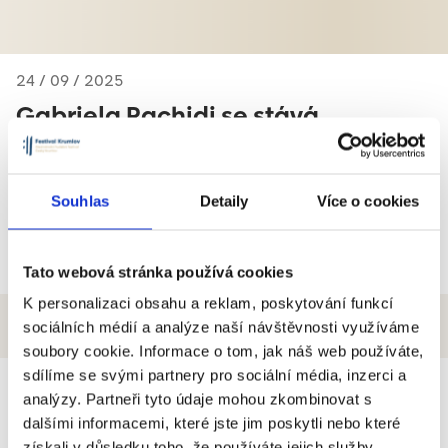
24 / 09 / 2025
Gabriela Rachidi se stává
generální ředitelkou, novou
výkonnou ředitelkou je Kateřina
Kalistová
Souhlas
Detaily
Více o cookies
Číst více
Tato webová stránka používá cookies
K personalizaci obsahu a reklam, poskytování funkcí
sociálních médií a analýze naší návštěvnosti využíváme
soubory cookie. Informace o tom, jak náš web používáte,
sdílíme se svými partnery pro sociální média, inzerci a
analýzy. Partneři tyto údaje mohou zkombinovat s
Generální partner
dalšími informacemi, které jste jim poskytli nebo které
získali v důsledku toho, že používáte jejich služby.