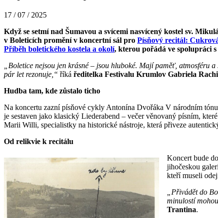
17 / 07 / 2025
Když se setmí nad Šumavou a svícemi nasvícený kostel sv. Mikuláš
v Boleticích promění v koncertní sál pro
Písňový recitál: Cukrová
Příběh boletického kostela a okolí
, kterou pořádá ve spolupráci s
„Boletice nejsou jen krásné – jsou hluboké. Mají paměť, atmosféru a sí
pár let rezonuje,“
říká
ředitelka Festivalu Krumlov
Gabriela Rachi
Hudba tam, kde zůstalo ticho
Na koncertu zazní písňové cykly Antonína Dvořáka V národním tónu 
je sestaven jako klasický Liederabend – večer věnovaný písním, kter
Marii Willi, specialistky na historické nástroje, která přiveze autentic
Od relikvie k recitálu
Koncert bude do
jihočeskou galer
kteří museli odej
„Přivádět do Bol
minulostí mohou
Trantina
.