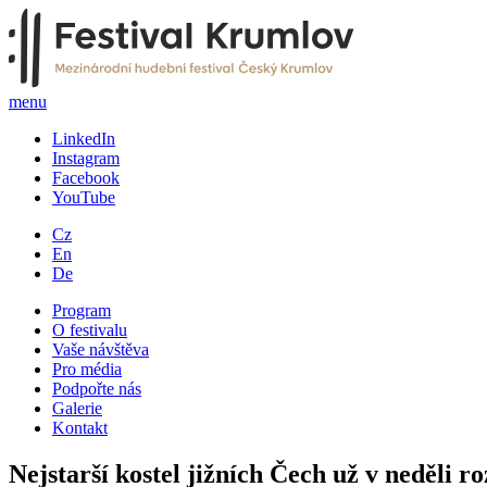
menu
LinkedIn
Instagram
Facebook
YouTube
Cz
En
De
Program
O festivalu
Vaše návštěva
Pro média
Podpořte nás
Galerie
Kontakt
Nejstarší kostel jižních Čech už v neděli r