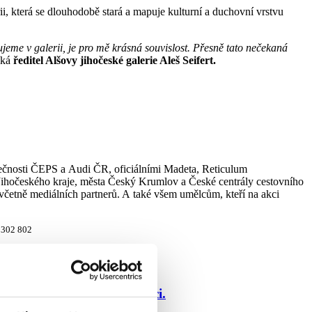
ii, která se dlouhodobě stará a mapuje kulturní a duchovní vrstvu
jeme v galerii, je pro mě krásná souvislost. Přesně tato nečekaná
íká
ředitel Alšovy jihočeské galerie Aleš Seifert.
lečnosti ČEPS a Audi ČR, oficiálními Madeta, Reticulum
 Jihočeského kraje, města Český Krumlov a České centrály cestovního
včetně mediálních partnerů. A také všem umělcům, kteří na akci
 302 802
nscenací Tisíce a jedné noci.