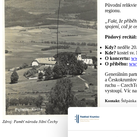
Původní relikvie
regionu.
„Fakt, že příběh
spojení, což je o
Písňový recitál
Kdy?
neděle 20.
Kde?
kostel sv.
O koncertu:
ww
O příběhu:
www
Generálním part
a Českokrumlovs
ruchu
–
CzechT
vystoupí. Víc n
Kontakt:
Štěpánka 
Mohlo by 
Zdroj: Paměť národa Jižní Čechy
Festival Kru