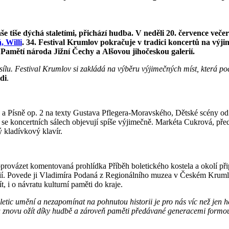
e tiše dýchá staletími, přichází hudba. V neděli 20. července več
, Willi
. 34. Festival Krumlov pokračuje v tradici koncertů na vý
 Pamětí národa Jižní Čechy a Alšovou jihočeskou galerií.
lu. Festival Krumlov si zakládá na výběru výjimečných míst, která podtrh
di
.
a Písně op. 2 na texty Gustava Pflegera-Moravského, Dětské scény od
é se koncertních sálech objevují spíše výjimečně. Markéta Cukrová, př
ký kladívkový klavír.
provázet komentovaná prohlídka Příběh boletického kostela a okolí při
ií. Povede ji Vladimíra Podaná z Regionálního muzea v Českém Krumlově
ít, i o návratu kulturní paměti do kraje.
etic umění a nezapomínat na pohnutou historii je pro nás víc než jen h
 znovu ožít díky hudbě a zároveň paměti předávané generacemi formo