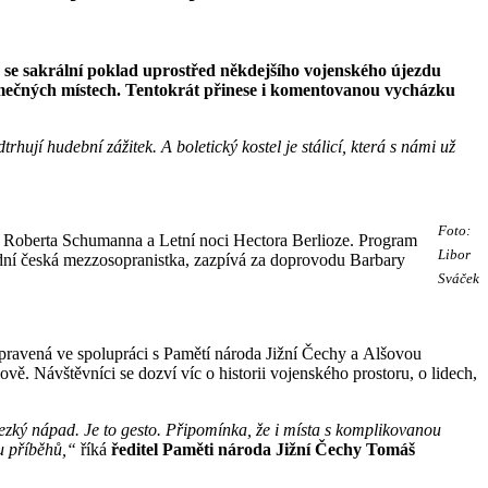
er se sakrální poklad uprostřed někdejšího vojenského újezdu
jimečných místech. Tentokrát přinese i komentovanou vycházku
ují hudební zážitek. A boletický kostel je stálicí, která s námi už
Foto:
 Roberta Schumanna a Letní noci Hectora Berlioze. Program
Libor
ední česká mezzosopranistka, zazpívá za doprovodu Barbary
Sváček
pravená ve spolupráci s Pamětí národa Jižní Čechy a Alšovou
. Návštěvníci se dozví víc o historii vojenského prostoru, o lidech,
ezký nápad. Je to gesto. Připomínka, že i místa s komplikovanou
u příběhů,“
říká
ředitel Paměti národa Jižní Čechy
Tomáš