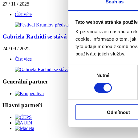
Souhlas
27 / 11 / 2025
Číst více
Tato webová stránka použív
K personalizaci obsahu a re
Gabriela Rachidi se stává generální ředitelkou, novo
cookie. Informace o tom, jak
tyto údaje mohou zkombinovat
24 / 09 / 2025
používáte jejich služby.
Číst více
Výběr
Nutné
souhlasu
Generální partner
Hlavní partneři
Odmítnout