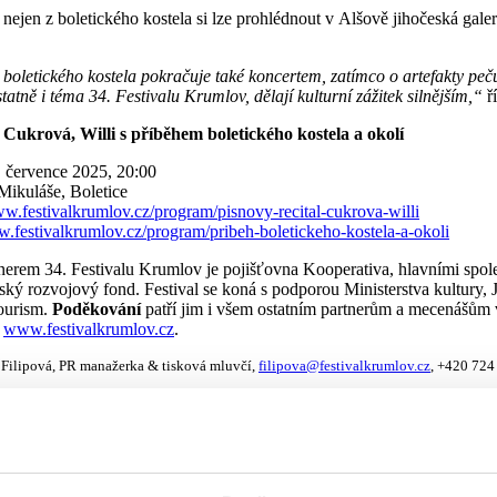
 nejen z boletického kostela si lze prohlédnout v Alšově jihočeská galer
 boletického kostela pokračuje také koncertem, zatímco o artefakty peču
statně i téma 34. Festivalu Krumlov, dělají kulturní zážitek silnějším,“
ř
: Cukrová, Willi s příběhem boletického kostela a okolí
 července 2025, 20:00
 Mikuláše, Boletice
w.festivalkrumlov.cz/program/pisnovy-recital-cukrova-willi
.festivalkrumlov.cz/program/pribeh-boletickeho-kostela-a-okoli
nerem 34. Festivalu Krumlov je pojišťovna Kooperativa, hlavními spo
ký rozvojový fond. Festival se koná s podporou Ministerstva kultury,
ourism.
Poděkování
patří jim i všem ostatním partnerům a mecenášům 
a
www.festivalkrumlov.cz
.
Filipová, PR manažerka & tisková mluvčí,
filipova@festivalkrumlov.cz
, +420 724
vás také zajímat
mlov představil program 35. ročníku. Zahájí koncertní i