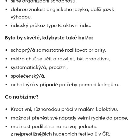
silné organizační schopnosti,
dobrou znalost anglického jazyka, další jazyk
výhodou,
řidičský průkaz typu B, aktivní řidič.
Bylo by skvělé, kdybyste také byl/a:
schopný/á samostatně rozlišovat priority,
měl/a chuť se učit a rozvíjet, být proaktivní,
systematický/á, precizní,
společenský/á,
ochotný/á v případě potřeby pomoci kolegům.
Co nabízíme?
Kreativní, různorodou práci v malém kolektivu,
možnost přenést své nápady velmi rychle do praxe,
možnost podílet se na rozvoji jednoho
z nejprestižnějších hudebních festivalů v ČR,