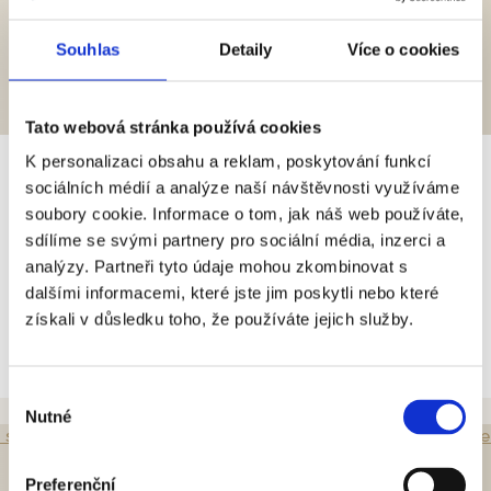
Souhlas
Detaily
Více o cookies
Tato webová stránka používá cookies
K personalizaci obsahu a reklam, poskytování funkcí
27 / 11 / 2025
sociálních médií a analýze naší návštěvnosti využíváme
Festival Krumlov představil
soubory cookie. Informace o tom, jak náš web používáte,
program 35. ročníku. Zahájí
sdílíme se svými partnery pro sociální média, inzerci a
koncertní inscenací Tisíce a jedné
analýzy. Partneři tyto údaje mohou zkombinovat s
dalšími informacemi, které jste jim poskytli nebo které
noci.
získali v důsledku toho, že používáte jejich služby.
Číst více
Výběr
Nutné
souhlasu
Preferenční