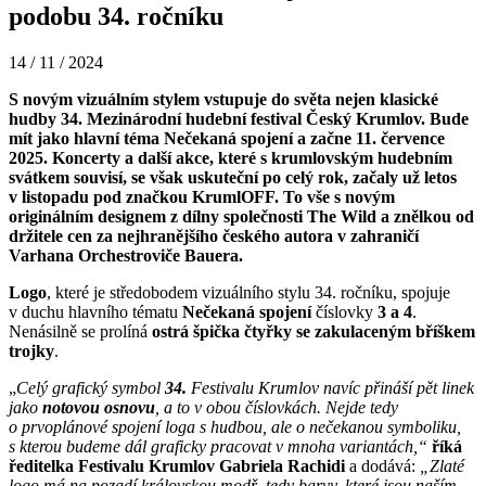
podobu 34. ročníku
14 / 11 / 2024
S novým vizuálním stylem vstupuje do světa nejen klasické
hudby 34. Mezinárodní hudební festival Český Krumlov. Bude
mít jako hlavní téma Nečekaná spojení a začne 11. července
2025. Koncerty a další akce, které s krumlovským hudebním
svátkem souvisí, se však uskuteční po celý rok, začaly už letos
v listopadu pod značkou KrumlOFF. To vše s novým
originálním designem z dílny společnosti The Wild a znělkou od
držitele cen za nejhranějšího českého autora v zahraničí
Varhana Orchestroviče Bauera.
Logo
, které je středobodem vizuálního stylu 34. ročníku, spojuje
v duchu hlavního tématu
Nečekaná
spojení
číslovky
3 a 4
.
Nenásilně se prolíná
ostrá špička čtyřky se zakulaceným bříškem
trojky
.
„
Celý grafický symbol
34.
Festivalu Krumlov navíc přináší pět linek
jako
notovou osnovu
, a to v obou číslovkách. Nejde tedy
o prvoplánové spojení loga s hudbou, ale o nečekanou symboliku,
s kterou budeme dál graficky pracovat v mnoha variantách,“
říká
ředitelka Festivalu Krumlov Gabriela Rachidi
a dodává:
„Zlaté
logo má na pozadí královskou modř, tedy barvy, které jsou naším