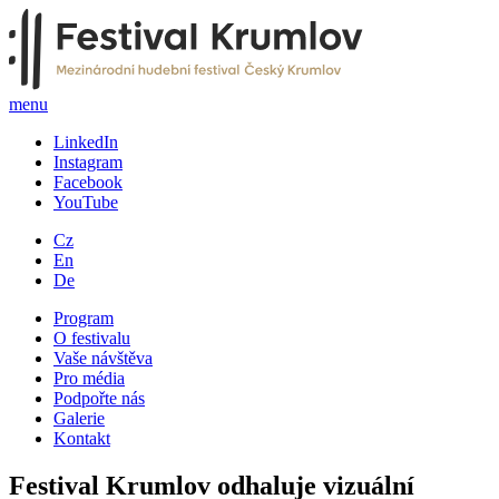
menu
LinkedIn
Instagram
Facebook
YouTube
Cz
En
De
Program
O festivalu
Vaše návštěva
Pro média
Podpořte nás
Galerie
Kontakt
Festival Krumlov odhaluje vizuální