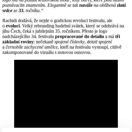
poznávacím znamením. Elegantně se tak
naváže
na oblíbená
zlatá
srdce
ze
33.
ročníku.“
Rachidi dodává, že nejde o grafickou revoluci festivalu, ale
o
evoluci
. Velký rebranding hudební svátek, který se odehrává na
jihu Čech, čeká s jubilejním 35. ročníkem. Přesto je logo
nadcházejícího 34. festivalu
propracované do detailu
a má
tři
základní roviny
: nečekaně
spojené číslovky
,
detail spojení
a
černobíle zachycené umělce
, kteří na festivalu vystoupí, citlivě
zakomponované do vizuálu s notovou osnovou.