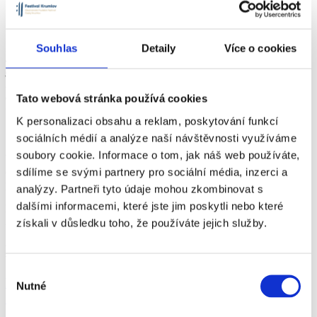
„Pomyslnou nadstavbou, nebo spíše vrcholem, je
festivalová znělka
Souhlas
Detaily
Více o cookies
34. ročníku. Jsme moc rádi, že k animaci od našich
předních
grafiků
složil hudbu
Varhan Orchestrovič Bauer
. Ač na to neměl
moc času, myslím, že se přesně trefil do našeho budoucího hlavního
claimu Nečekaná spojení,“
uzavírá
ředitelka Festivalu Krumlov
Tato webová stránka používá cookies
Gabriela Rachidi
.
K personalizaci obsahu a reklam, poskytování funkcí
34. Festival Krumlov se bude konat
od 11. července do 2. srpna
sociálních médií a analýze naší návštěvnosti využíváme
2025
. Na
17
různých
místech
Jihočeského kraje, z toho čtyři
soubory cookie. Informace o tom, jak náš web používáte,
budou mít premiéru, se uskuteční
nejméně 47 koncertů
. V tuto
chvíli se plánuje, že se
prodej vstupenek
spustí spolu s odtajněním
sdílíme se svými partnery pro sociální média, inzerci a
programu letos
2. prosince
.
analýzy. Partneři tyto údaje mohou zkombinovat s
dalšími informacemi, které jste jim poskytli nebo které
Důraz se bude klást, v souladu s moderními technologiemi
21. století, také na
mobilní podobu
internetové prezentace.
získali v důsledku toho, že používáte jejich služby.
Mohlo by vás také zajímat
Výběr
Festival Krumlov představil program 35. ročníku.
Nutné
souhlasu
Zahájí koncertní inscenací Tisíce a jedné noci.