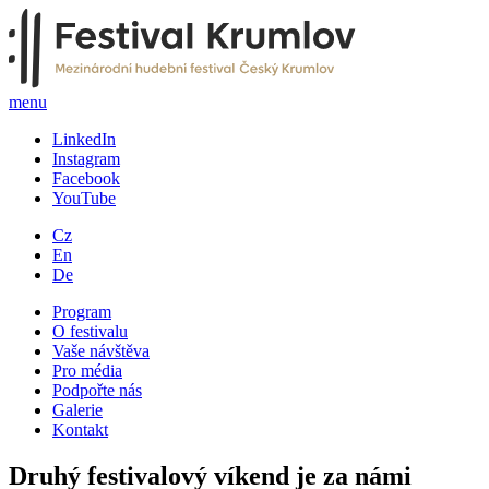
menu
LinkedIn
Instagram
Facebook
YouTube
Cz
En
De
Program
O festivalu
Vaše návštěva
Pro média
Podpořte nás
Galerie
Kontakt
Druhý festivalový víkend je za námi