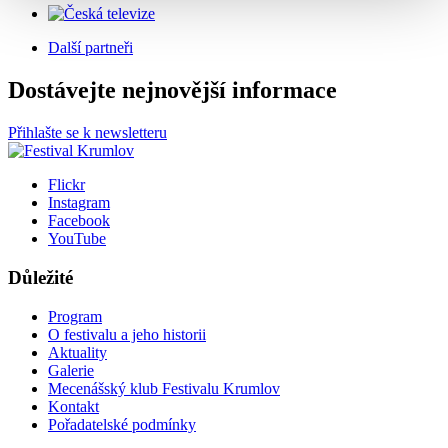
Další partneři
Dostávejte nejnovější informace
Přihlašte se k newsletteru
Flickr
Instagram
Facebook
YouTube
Důležité
Program
O festivalu a jeho historii
Aktuality
Galerie
Mecenášský klub Festivalu Krumlov
Kontakt
Pořadatelské podmínky