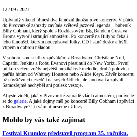
12 / 09 / 2021
Uplynulý víkend přinesl dva famózní jinožánrové koncerty. V pátek
do Pivovarské zahrady zavítala světová jazzová legenda – bubeník
Billy Cobham, který spolu s Rozhlasovým Big Bandem Gustava
Broma vytvořil strhující atmosféru. Po koncertě na Billyho čekali
jeho fanoušci, kterým podepisoval fotky, CD i staré desky a hýřil
vtipem a dobrou náladou.
V sobotu jsme se díky zpěvákům z Broadwaye Christiane Noll,
Capathii Jenkins a Robu Evanovi přesunuli do New Yorku. První
půlkou večera zněly největší muzikálové melodie, druhá polovina
patřila hitům od Whitney Houston nebo Alicie Keys. Závěr koncertu
už návštěvníci neseděli na svých židlích, ale tancovali a zpívali.
Samozřejmě nechyběl ani potlesk vestoje.
Abyste viděli, jaká v Pivovarské zahradě vládla atmosféra, podívejte
se do
galerie
. A jaké dojmy měl po koncertě Billy Cobham i zpěváci
z Broadwaye? To vám přineseme už brzy.
Mohlo by vás také zajímat
Festival Krumlov představil program 35. ročníku.