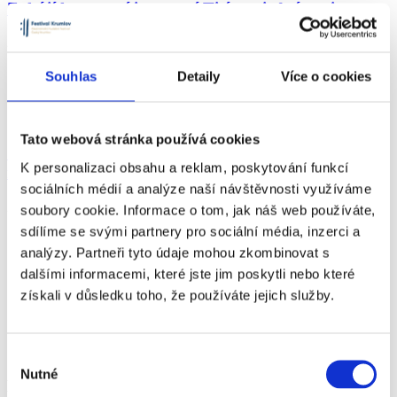
Zahájí koncertní inscenací Tisíce a jedné noci.
27 / 11 / 2025
Číst více
Souhlas
Detaily
Více o cookies
Tato webová stránka používá cookies
Gabriela Rachidi se stává generální ředitelkou,
K personalizaci obsahu a reklam, poskytování funkcí
novou výkonnou ředitelkou je Kateřina Kalistová
sociálních médií a analýze naší návštěvnosti využíváme
24 / 09 / 2025
soubory cookie. Informace o tom, jak náš web používáte,
sdílíme se svými partnery pro sociální média, inzerci a
Číst více
analýzy. Partneři tyto údaje mohou zkombinovat s
dalšími informacemi, které jste jim poskytli nebo které
získali v důsledku toho, že používáte jejich služby.
Generální partner
Výběr
Nutné
souhlasu
Hlavní partneři