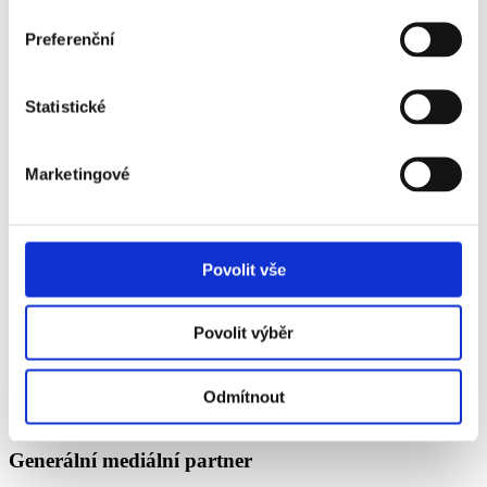
Preferenční
Statistické
Oficiální partneři
Marketingové
Festival se koná za laskavé podpory
Povolit vše
Povolit výběr
Spolupořadatel
Odmítnout
Generální mediální partner