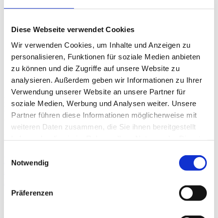
Aktuelle Informationen gibt es auf den sozialen Netzwerken
des Festivals –
Facebook
und
Instagram
Diese Webseite verwendet Cookies
Wir verwenden Cookies, um Inhalte und Anzeigen zu
personalisieren, Funktionen für soziale Medien anbieten
zu können und die Zugriffe auf unsere Website zu
analysieren. Außerdem geben wir Informationen zu Ihrer
Verwendung unserer Website an unsere Partner für
Das Eröffnungskonzert
„Unerwarteter Barock“
findet am
soziale Medien, Werbung und Analysen weiter. Unsere
Freitag, 11. Juli, um 21.00 Uhr statt, das Programm beginnt um
Partner führen diese Informationen möglicherweise mit
20.00 Uhr am
See
und im
Schlosspark
.
weiteren Daten zusammen, die Sie ihnen bereitgestellt
Das könnte Sie auch interessieren
haben oder die sie im Rahmen Ihrer Nutzung der Dienste
gesammelt haben.
Einwilligungsauswahl
Festival Krumlov stellte das Programm des 35.
Notwendig
Jahrgangs vor. Er eröffnet mit der
Konzertinszenierung Tausendundeine Nacht.
Präferenzen
29 / 11 / 2025
Weiter