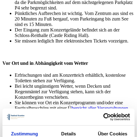
da die Parkmöglichkeiten auf dem nächstgelegenen Parkplatz
P4 sehr begrenzt sind.
Pünktliches Aufbrechen ist wichtig. Vom Zentrum aus sind es
20 Minuten zu Fuß bergauf, vom Parkeingang bis zum See
sind es 15 Minuten.
Der Eingang zum Konzertgelände befindet sich an der
Schloss-Reithalle (Castle Riding Hall).
Sie müssen lediglich Ihre elektronischen Tickets vorzeigen.
Vor Ort und in Abhängigkeit vom Wetter
Erfrischungen sind am Konzertteich erhältlich, kostenlose
Toiletten stehen zur Verfügung.
Bei leicht ungünstigem Wetter, wenn Decken und
Regenmäntel zur Verfügung stehen, kann sich der
Konzertbeginn verschieben.
Sie können vor Ort ein Konzertprogramm und/oder eine
Festivalbroschüre mit einer Ü
bersicht aller Veranstaltungen
des 34. Jahrgangs
erwerben und so einen guten Zweck
unterstützen – die Kunstgrundschulen.
Nachricht
Zustimmung
Details
Über Cookies