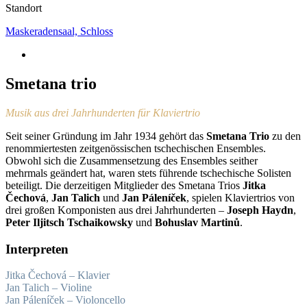
Standort
Maskeradensaal, Schloss
Smetana trio
Musik aus drei Jahrhunderten für Klaviertrio
Seit seiner Gründung im Jahr 1934 gehört das
Smetana Trio
zu den
renommiertesten zeitgenössischen tschechischen Ensembles.
Obwohl sich die Zusammensetzung des Ensembles seither
mehrmals geändert hat, waren stets führende tschechische Solisten
beteiligt. Die derzeitigen Mitglieder des Smetana Trios
Jitka
Čechová
,
Jan Talich
und
Jan Páleníček
, spielen Klaviertrios von
drei großen Komponisten aus drei Jahrhunderten –
Joseph Haydn
,
Peter Iljitsch Tschaikowsky
und
Bohuslav Martinů
.
Interpreten
Jitka Čechová – Klavier
Jan Talich – Violine
Jan Páleníček – Violoncello