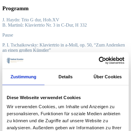
Programm
J. Haydn: Trio G dur, Hob.XV
B. Martinů: Klaviertrio Nr. 3 in C-Dur, H 332
Pause
P. I. Tschaikowsky: Klaviertrio in a-Moll, op. 50, “Zum Andenken
an einen großen Künstler”
Smetanovo Trio
Das Smetana Trio wurde 1934 von dem legendären tschechischen
Zustimmung
Details
Über Cookies
Pianisten Josef Páleníček gegründet und ist eines der
renommiertesten tschechischen Ensembles. Es ist regelmäßiger Gast
auf bedeutenden Bühnen im In- und Ausland und arbeitet mit
führenden Dirigenten (Jiří Bělohlávek, Libor Pešek, John Axelrod,
Diese Webseite verwendet Cookies
Michael Boder, Tomáš Hanus usw.) sowie mit in- und ausländischen
Orchestern wie den Bamberger Symphonikern, dem Orchestra della
Wir verwenden Cookies, um Inhalte und Anzeigen zu
Svizzera Italiana Lugano, dem Orchestre National des Pays de la
personalisieren, Funktionen für soziale Medien anbieten
Loire, dem Orquestra Sinfonica Brasileira, dem Prager
Symphonieorchester FOK u.a. zusammen. In den Jahren 2021 und
zu können und die Zugriffe auf unsere Website zu
2022 trat das Orchester bei einer Reihe von Konzerten und Festivals
analysieren. Außerdem geben wir Informationen zu Ihrer
auf, darunter Terras sem sombra in Portugal und Tourneen durch die