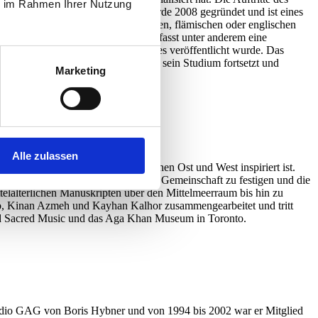
ie im Rahmen Ihrer Nutzung
n die Texte. Cappella Mariana wurde 2008 gegründet und ist eines
ven, aber auch aus der italienischen, flämischen oder englischen
geladen, und seine Diskografie umfasst unter anderem eine
10-jährigen Jubiläum des Ensembles veröffentlicht wurde. Das
vatoire national supérieur in Paris sein Studium fortsetzt und
Marketing
Alle zulassen
 Stadt an der Schnittstelle zwischen Ost und West inspiriert ist.
 es, den Platz der Musik im Leben der Gemeinschaft zu festigen und die
ttelalterlichen Manuskripten über den Mittelmeerraum bis hin zu
ko, Kinan Azmeh und Kayhan Kalhor zusammengearbeitet und tritt
World Sacred Music und das Aga Khan Museum in Toronto.
tudio GAG von Boris Hybner und von 1994 bis 2002 war er Mitglied