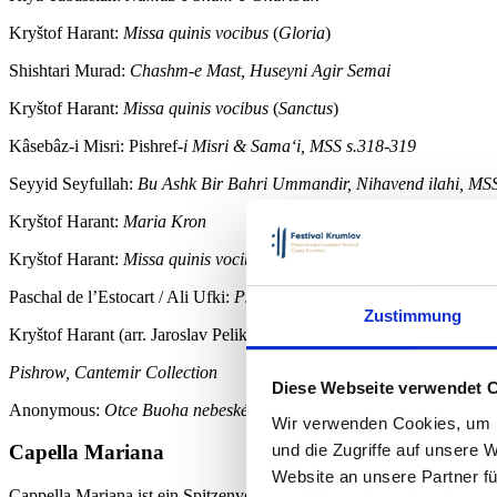
Kryštof Harant:
Missa quinis vocibus
(
Gloria
)
Shishtari Murad:
Chashm-e Mast, Huseyni Agir Semai
Kryštof Harant:
Missa quinis vocibus
(
Sanctus
)
Kâsebâz-i Misri: Pishref
-i Misri & Sama‘i, MSS s.318-319
Seyyid Seyfullah:
Bu Ashk Bir Bahri Ummandir, Nihavend ilahi, MSS
Kryštof Harant:
Maria Kron
Kryštof Harant:
Missa quinis vocibus
(
Agnus Dei
)
Paschal de l’Estocart / Ali Ufki:
Psalm 4 / Mezmur 2 & 4 Kiya Tabass
Zustimmung
Kryštof Harant (arr. Jaroslav Pelikán) / Gazi Giray Han:
Dies est laet
Pishrow, Cantemir Collection
Diese Webseite verwendet 
Anonymous:
Otce Buoha nebeského
Wir verwenden Cookies, um I
und die Zugriffe auf unsere 
Capella Mariana
Website an unsere Partner fü
Cappella Mariana ist ein Spitzenvokalensemble, das sich auf die Inter