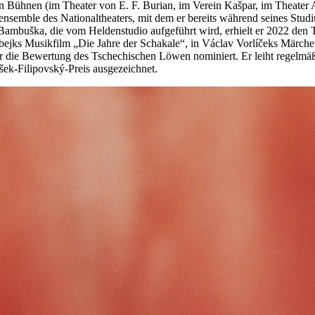
en Bühnen (im Theater von E. F. Burian, im Verein Kašpar, im Theater A
ensemble des Nationaltheaters, mit dem er bereits während seines Studi
 Bambuška, die vom Heldenstudio aufgeführt wird, erhielt er 2022 den 
řebejks Musikfilm „Die Jahre der Schakale“, in Václav Vorlíčeks Märc
r die Bewertung des Tschechischen Löwen nominiert. Er leiht regelmä
šek-Filipovský-Preis ausgezeichnet.