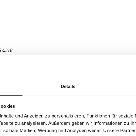
 s.318
ian - Parvaz
Details
itiae / Mahour
Cookies
nhalte und Anzeigen zu personalisieren, Funktionen für soziale
Website zu analysieren. Außerdem geben wir Informationen zu I
r soziale Medien, Werbung und Analysen weiter. Unsere Partner
pretation mittelalterlicher Mehrstimmigkeit, Renaissance-Polyphonie un