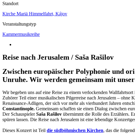
Standort
Kirche Mariä Himmelfahrt, Kájov
Veranstaltungstyp
Kammermusikreihe
Reise nach Jerusalem / Saša Rašilov
Zwischen europäischer Polyphonie und ori
Unruhe. Wir werden gemeinsam mit unserem
Wir begeben uns auf eine Reise zu einem verlockenden Wallfahrtsort 
Zuhörer Teil einer musikalischen Pilgerreise nach Jerusalem – ohne Ko
Renaissance-Adligen, der sich vor mehr als vierhundert Jahren entsch
Constantinople.
Gemeinsam schaffen sie einen Dialog zwischen eur
Der Schauspieler
Saša Rašilov
übernimmt die Rolle des Erzählers. Er
spüren lassen. Die Reise nach Jerusalem ist eine lebendige Konzertge
Dieses Konzert ist Teil
die südböhmischen Kirchen
, das die folgen