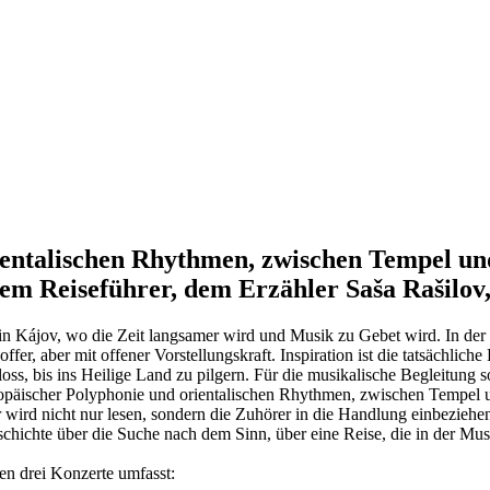
entalischen Rhythmen, zwischen Tempel un
 Reiseführer, dem Erzähler Saša Rašilov,
in Kájov, wo die Zeit langsamer wird und Musik zu Gebet wird. In der 
ffer, aber mit offener Vorstellungskraft. Inspiration ist die tatsächlic
loss, bis ins Heilige Land zu pilgern. Für die musikalische Begleitung 
opäischer Polyphonie und orientalischen Rhythmen, zwischen Tempel 
 wird nicht nur lesen, sondern die Zuhörer in die Handlung einbeziehen
schichte über die Suche nach dem Sinn, über eine Reise, die in der Mus
den drei Konzerte umfasst: