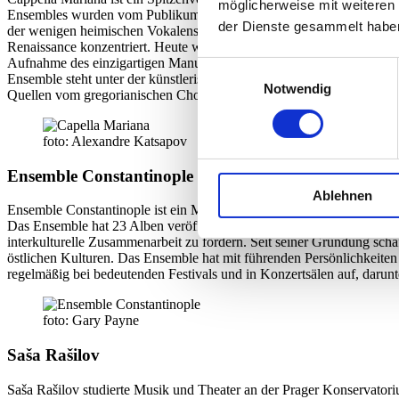
möglicherweise mit weiteren
Ensembles wurden vom Publikum begeistert aufgenommen, Kritiker lo
der Dienste gesammelt habe
der wenigen heimischen Vokalensembles, das sich auf die Aufführung 
Renaissance konzentriert. Heute wird das Ensemble regelmäßig zu re
Aufnahme des einzigartigen Manuskripts der Renaissance-Polyphonie
Einwilligungsauswahl
Ensemble steht unter der künstlerischen Leitung von Vojtěch Semerád,
Notwendig
Quellen vom gregorianischen Choral bis zur Renaissance-Polyphonie 
foto: Alexandre Katsapov
Ensemble Constantinople
Ablehnen
Ensemble Constantinople ist ein Musikensemble aus Montreal (gegründe
Das Ensemble hat 23 Alben veröffentlicht, 63 Projekte realisiert und 
interkulturelle Zusammenarbeit zu fördern. Seit seiner Gründung scha
östlichen Kulturen. Das Ensemble hat mit führenden Persönlichkeit
regelmäßig bei bedeutenden Festivals und in Konzertsälen auf, darun
foto: Gary Payne
Saša Rašilov
Saša Rašilov studierte Musik und Theater an der Prager Konservato