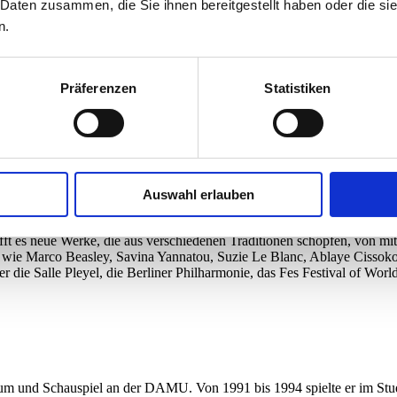
 Daten zusammen, die Sie ihnen bereitgestellt haben oder die s
ben vor allem die Ausdruckskraft und die sensible Herangehensweise a
n.
vergessener Werke der Vokalpolyphonie vor allem aus heimischen Archi
nommierten Festivals in Antwerpen, Utrecht, Dortmund oder Madrid ein
 „Kodex Speciálník“ sowie die neueste CD „Lied der Lieder“, die zum 
 der nach seinem Studium an der Karlsuniversität in Prag und am Conser
Präferenzen
Statistiken
erforscht.
Auswahl erlauben
t 2001 vom künstlerischen Leiter Kiyou Tabassian), das von der antiken
ist in mehr als 296 Städten in 59 Ländern aufgetreten. Seine Vision ist
fft es neue Werke, die aus verschiedenen Traditionen schöpfen, von mi
en wie Marco Beasley, Savina Yannatou, Suzie Le Blanc, Ablaye Cisso
ter die Salle Pleyel, die Berliner Philharmonie, das Fes Festival of 
rium und Schauspiel an der DAMU. Von 1991 bis 1994 spielte er im S