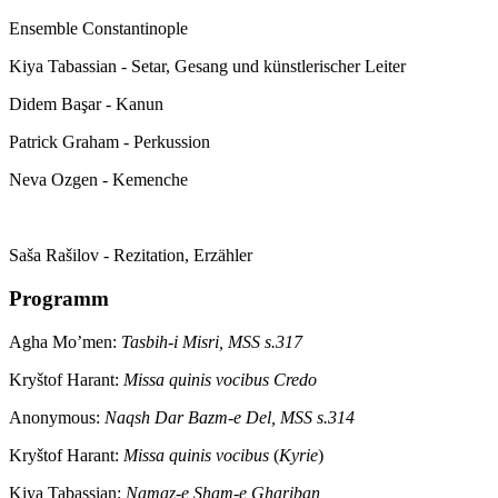
Ensemble Constantinople
Kiya Tabassian - Setar, Gesang und künstlerischer Leiter
Didem Başar - Kanun
Patrick Graham - Perkussion
Neva Ozgen - Kemenche
Saša Rašilov - Rezitation, Erzähler
Programm
Agha Mo’men:
Tasbih-i Misri, MSS s.317
Kryštof Harant:
Missa quinis vocibus Credo
Anonymous:
Naqsh Dar Bazm-e Del, MSS s.314
Kryštof Harant:
Missa quinis vocibus
(
Kyrie
)
Kiya Tabassian:
Namaz-e Sham-e Ghariban