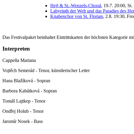
Hejl & St.-Wenzels-Choral
, 19.7. 20:00, St
Labyrinth der Welt und das Paradies des H
Knabenchor von St. Florian
, 2.8. 19:30, Fr
Das Festivalpaket beinhaltet Eintrittskarten der höchsten Kategorie m
Interpreten
Cappella Mariana
Vojtěch Semerád - Tenor, künstlerischer Leiter
Hana Blažíková - Sopran
Barbora Kabátková - Sopran
Tomáš Lajtkep - Tenor
Ondřej Holub - Tenor
Jaromír Nosek - Bass