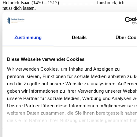
Heinrich Isaac (1450 – 1517).............................. Innsbruck, ich
muss dich lassen.
Billy Joel, arr. Bob Chilcott.................................. And so it goes
Arr. Bob Chilcott................................................. Greensleves
Zustimmung
Details
Über Coo
Soli nach Ansage (Auswahl aus):
Diese Webseite verwendet Cookies
Felix Mendelssohn-Bartholdy............................. Sei stille dem
Herrn.................... Solo
Wir verwenden Cookies, um Inhalte und Anzeigen zu
Franz Schubert................................................... Ave
personalisieren, Funktionen für soziale Medien anbieten zu 
Maria.................................... Solo
und die Zugriffe auf unsere Website zu analysieren. Außerd
geben wir Informationen zu Ihrer Verwendung unserer Websi
Karl
Jenkins........................................................ Benedictus......................
unsere Partner für soziale Medien, Werbung und Analysen we
Unsere Partner führen diese Informationen möglicherweise m
Mit Unterstützung von
weiteren Daten zusammen, die Sie ihnen bereitgestellt habe
die sie im Rahmen Ihrer Nutzung der Dienste gesammelt ha
Sankt Florianer Sängerknaben
Einwilligungsauswahl