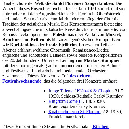
Knabenchöre der Welt:
die Sankt Florianer Sängerknaben
. Die
Wurzeln dieses Ensembles reichen bis ins Jahr 1071 zurück und sind
untrennbar mit dem Augustinerkloster St. Florian in Oberösterreich
verbunden. Seit mehr als neun Jahrhunderten pflegt der Chor die
Tradition der geistlichen Musik. Das Konzertprogramm bietet eine
abwechslungsreiche musikalische Reise durch die Jahrhunderte, von
Renaissancekompositionen
Palestrinas
über Werke
von Mozart,
Bruckner
und
Britten
bis hin zu zeitgenössischen Komponisten
wie
Karl Jenkins
oder
Frode Fjellheim.
Im zweiten Teil des
Abends erklingt weltliche Chormusik: Renaissance-Lieder,
englische und schottische Balladen sowie beliebte Kompositionen
des 20. Jahrhunderts. Unter der Leitung
von Markus Stumpner
tritt der Chor regelmäßig auf renommierten europäischen Bühnen
und Festivals auf und arbeitet mit bedeutenden Orchestern
zusammen.
Dieses Konzert ist Teil
des dritten
Festivalwochenende
, das die folgenden drei Konzerte umfasst:
Junge Talente / Klánský & Chopin
, 31.7.
19:30, Schloss-Reithalle Český Krumlov
Kingdom Come II
, 1.8. 20:30,
Brauereigarten Český Krumlov
Knabenchor von St. Florian
, 2.8. 19:30,
Fronleichnamskirche
Dieses Konzert finden Sie auch im Festivalpaket.
Kirchen