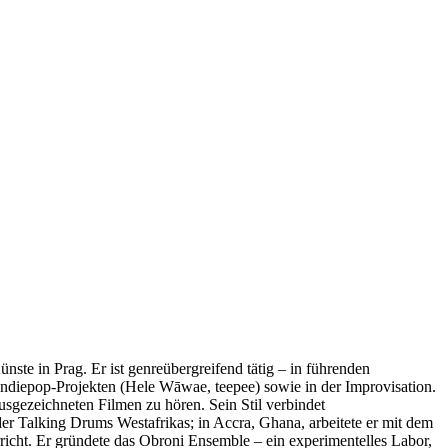
ste in Prag. Er ist genreübergreifend tätig – in führenden
diepop-Projekten (Hele Wāwae, teepee) sowie in der Improvisation.
ausgezeichneten Filmen zu hören. Sein Stil verbindet
 Talking Drums Westafrikas; in Accra, Ghana, arbeitete er mit dem
icht. Er gründete das Obroni Ensemble – ein experimentelles Labor,