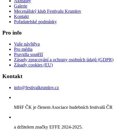
Aktuality
Galerie
Mecenášský klub Festivalu Krumlov
Kontakt
Pořadatelské podmínky
Pro info
Vaše návštěva
Pro média
Pravidla soutěží
Zásady zpracování a ochrany osobních údajů (GDPR)
Zásady cookies (EU)
Kontakt
info@festivalkrumlov.cz
MHF ČK je členem Asociace hudebních festivalů ČR
a držitelem značky EFFE 2024-2025.