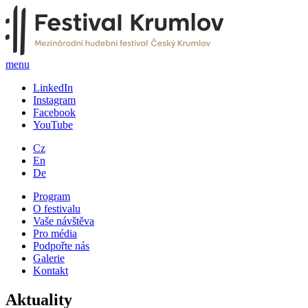
menu
LinkedIn
Instagram
Facebook
YouTube
Cz
En
De
Program
O festivalu
Vaše návštěva
Pro média
Podpořte nás
Galerie
Kontakt
Aktuality