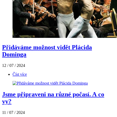
Přidáváme možnost vidět Plácida
Dominga
12 / 07 / 2024
Číst více
Jsme připraveni na různé počasí. A co
vy?
11 / 07 / 2024