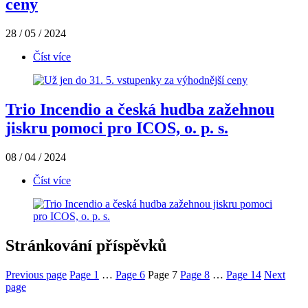
ceny
28 / 05 / 2024
Číst více
Trio Incendio a česká hudba zažehnou
jiskru pomoci pro ICOS, o. p. s.
08 / 04 / 2024
Číst více
Stránkování příspěvků
Previous page
Page
1
…
Page
6
Page
7
Page
8
…
Page
14
Next
page