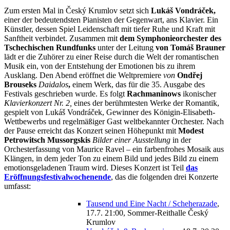
Zum ersten Mal in Český Krumlov setzt sich
Lukáš Vondráček,
einer der bedeutendsten Pianisten der Gegenwart, ans Klavier. Ein
Künstler, dessen Spiel Leidenschaft mit tiefer Ruhe und Kraft mit
Sanftheit verbindet. Zusammen mit
dem Symphonieorchester des
Tschechischen Rundfunks
unter der Leitung
von Tomáš Brauner
lädt er die Zuhörer zu einer Reise durch die Welt der romantischen
Musik ein, von der Entstehung der Emotionen bis zu ihrem
Ausklang. Den Abend eröffnet die Weltpremiere
von
Ondřej
Brouseks
Daidalos
,
einem Werk, das für die 35. Ausgabe des
Festivals geschrieben wurde. Es folgt
Rachmaninows
ikonischer
Klavierkonzert Nr. 2,
eines der berühmtesten Werke der Romantik,
gespielt von Lukáš Vondráček, Gewinner des Königin-Elisabeth-
Wettbewerbs und regelmäßiger Gast weltbekannter Orchester. Nach
der Pause erreicht das Konzert seinen Höhepunkt mit
Modest
Petrowitsch Mussorgskis
Bilder einer Ausstellung
in der
Orchesterfassung von Maurice Ravel – ein farbenfrohes Mosaik aus
Klängen, in dem jeder Ton zu einem Bild und jedes Bild zu einem
emotionsgeladenen Traum wird.
Dieses Konzert ist Teil
das
Eröffnungsfestivalwochenende
, das die folgenden drei Konzerte
umfasst:
Tausend und Eine Nacht / Scheherazade
,
17.7. 21:00, Sommer-Reithalle Český
Krumlov