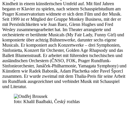
Kindheit in einem künstlerischen Umfeld auf. Mit fünf Jahren
begann er Klavier zu spielen, nach seinem Schauspielstudium am
Prager Konservatorium widmete er sich dem Film und der Musik.
Seit 1999 ist er Mitglied der Gruppe Monkey Business, mit der er
mit Persönlichkeiten wie Joan Baez, Glenn Hughes und Fred
Wesley zusammengearbeitet hat. Im Theater arrangierte und
orchestrierte er berühmte Musicals (My Fair Lady, Funny Girl) und
komponierte über achtzig Bühnenwerke, darunter sechs eigene
Musicals. Er komponiert auch Konzertwerke – drei Symphonien,
Sinfonietta, Konzert für Orchester, Golden Age Rhapsody und das
Ballett Blumenstrauß. Er arbeitet mit führenden tschechischen und
ausländischen Orchestern (ČNSO, FOK, Prager Rundfunk-
Sinfonieorchester, Janáček-Philharmonie, Yamagata Symphony) und
Künstlern wie Radek Baborák, Adam Plachetka oder Pavel Šporcl
zusammen. Er wurde zweimal mit dem Thalia-Preis für seine Arbeit
im Rundfunk ausgezeichnet und verbindet Musik mit Schauspiel
und Literatur.
foto: Khalil Baalbaki, Český rozhlas