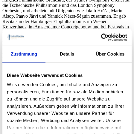
die Tschechische Philharmonie und das London Symphony
Orchestra, und arbeitete mit Dirigenten wie Jakub Hrůša, Marin
Alsop, Paavo Järvi und Yannick Nézet-Séguin zusammen. Er gab
Recitals in der Hamburger Elbphilharmonie, im Wiener
Konzerthaus, im Amsterdamer Concertgebouw und bei Festivals in
Gstaad, Edinburgh und beim Prager Frühling. In der Saison 2025/26
tritt er mit dem Toronto Symphony Orchestra unter der Leitung von
Elim Chan, dem Belgian National Orchestra, dem Brussels
Philharmonic, dem NOSPR und dem West Australian Symphony
Zustimmung
Details
Über Cookies
Orchestra auf, wo er den gesamten Zyklus der Beethoven-
Klavierkonzerte aufführen wird, und kehrt in die Zankel Hall in der
Carnegie Hall zurück. Sein Klavierdebüt gab er im Alter von vier
Jahren, mit fünfzehn trat er bereits mit der Tschechischen
Diese Webseite verwendet Cookies
Philharmonie und Vladimir Ashkenazy auf. Er absolvierte das New
England Conservatory in Boston mit Auszeichnung.
Wir verwenden Cookies, um Inhalte und Anzeigen zu
personalisieren, Funktionen für soziale Medien anbieten
Tat Keng Tey
zu können und die Zugriffe auf unsere Website zu
analysieren. Außerdem geben wir Informationen zu Ihrer
Symphonieorchester des Tschechischen Rundfunks
Verwendung unserer Website an unsere Partner für
Das Symphonieorchester des Tschechischen Rundfunks (SOČR)
soziale Medien, Werbung und Analysen weiter. Unsere
gehört zu den bedeutendsten Orchestern der heutigen tschechischen
Partner führen diese Informationen möglicherweise mit
Musikszene. Seit der Saison 2022/2023 bekleidet der tschechische